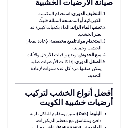
صيانة الأرضيات الخشبية
التنظيف الدوري
: استخدام المكنسة
الكهربائية أو الممسحة المبللة قليلًا.
تجنب الماء الزائد
: الماء بكميات كبيرة قد
يضر الخشب.
استخدام مواد تلميع مخصصة
: لإعادة لمعان
الخشب وحمايته.
منع الخدوش
: وضع واقيات للأرجل والأثاث.
الصقل الدوري
: إذا كانت الأرضيات صلبة،
يمكن صقلها مرة كل عدة سنوات لإعادة
التجديد.
أفضل أنواع الخشب لتركيب
أرضيات خشبية الكويت
البلوط (Oak)
: متين ومقاوم للتآكل، لونه
دافئ ومتناسق مع معظم الديكورات.
الماهوجني (Mahogany)
: فاخر وصلب،