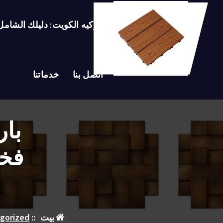
لتجاوز
لى
باركيه الكويت: دليلك الشام
لمحتوى
اتصل بنا
خدماتنا
بار
فخا
بيت
::
gorized