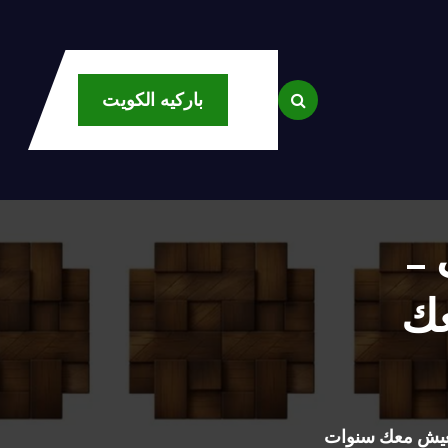
باركيه الكويت
 –
عك
تعيش معك سنوات