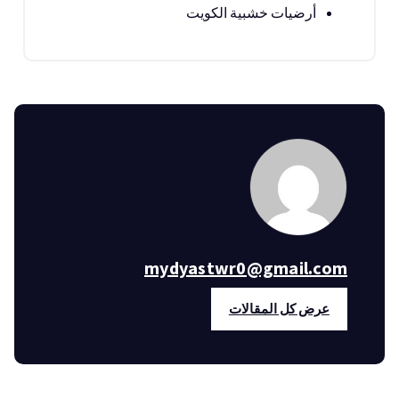
أرضيات خشبية الكويت
mydyastwr0@gmail.com
عرض كل المقالات